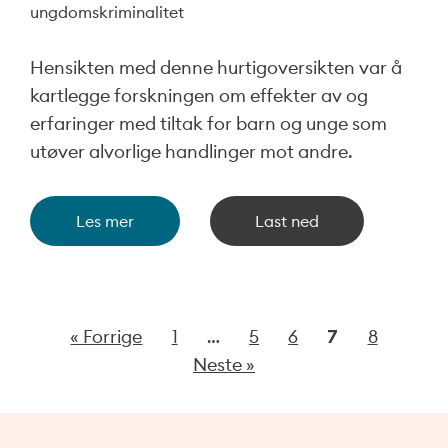
ungdomskriminalitet
Hensikten med denne hurtigoversikten var å
kartlegge forskningen om effekter av og
erfaringer med tiltak for barn og unge som
utøver alvorlige handlinger mot andre.
Les mer
Last ned
« Forrige
1
…
5
6
7
8
Neste »