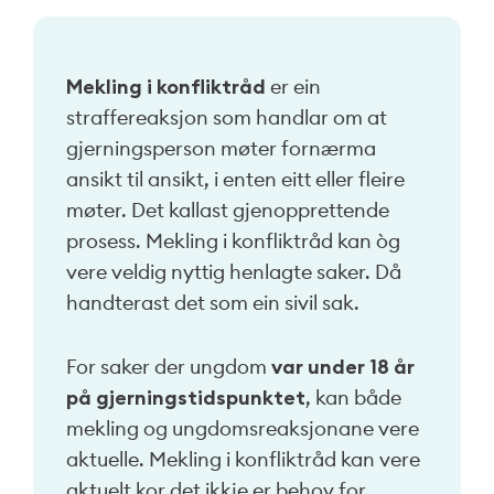
Mekling i konfliktråd
er ein
straffereaksjon som handlar om at
gjerningsperson møter fornærma
ansikt til ansikt, i enten eitt eller fleire
møter. Det kallast gjenopprettende
prosess. Mekling i konfliktråd kan òg
vere veldig nyttig henlagte saker. Då
handterast det som ein sivil sak.
For saker der ungdom
var under 18 år
på gjerningstidspunktet
, kan både
mekling og ungdomsreaksjonane vere
aktuelle. Mekling i konfliktråd kan vere
aktuelt kor det ikkje er behov for