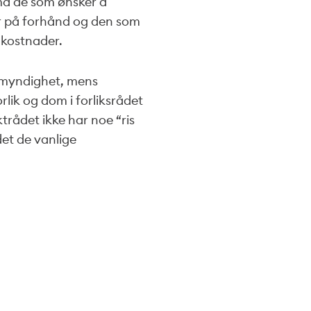
 må de som ønsker å
byr på forhånd og den som
 kostnader.
msmyndighet, mens
rlik og dom i forliksrådet
rådet ikke har noe “ris
 det de vanlige