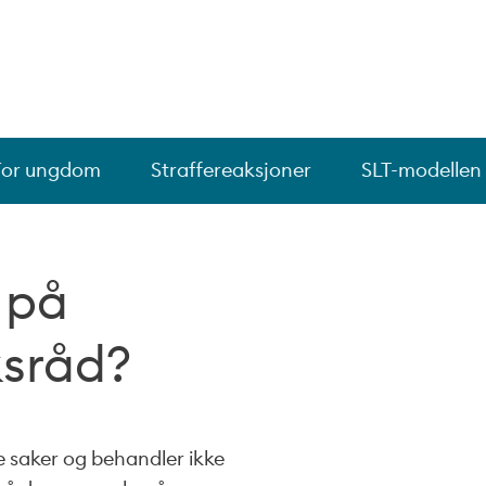
For ungdom
Straffereaksjoner
SLT-modellen
n på
ksråd?
ile saker og behandler ikke