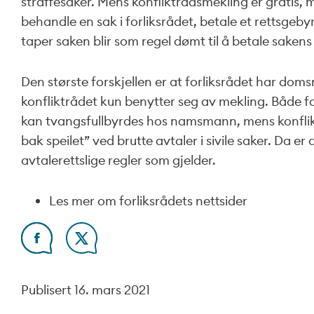
straffesaker. Mens konfliktrådsmekling er gratis,
behandle en sak i forliksrådet, betale et rettsge
taper saken blir som regel dømt til å betale sakens
Den største forskjellen er at forliksrådet har do
konfliktrådet kun benytter seg av mekling. Både fo
kan tvangsfullbyrdes hos namsmann, mens konflikt
bak speilet” ved brutte avtaler i sivile saker. Da er
avtalerettslige regler som gjelder.
Les mer om forliksrådets nettsider
Publisert
16. mars 2021