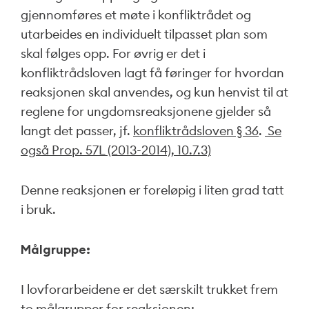
gjennomføres et møte i konfliktrådet og
utarbeides en individuelt tilpasset plan som
skal følges opp. For øvrig er det i
konfliktrådsloven lagt få føringer for hvordan
reaksjonen skal anvendes, og kun henvist til at
reglene for ungdomsreaksjonene gjelder så
langt det passer, jf.
konfliktrådsloven § 36
.
Se
også Prop. 57L (2013-2014), 10.7.3)
Denne reaksjonen er foreløpig i liten grad tatt
i bruk.
Målgruppe:
I lovforarbeidene er det særskilt trukket frem
to målgrupper for reaksjonen: