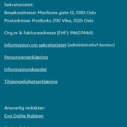
Sekretariatet:
Norske statsborgere som skal
Besøksadresse: Mariboes gate 13, 0183 Oslo
besøke USA
, og som skal
Postadresse: Postboks 2110 Vika, 0125 Oslo
oppholde seg i landet i mindre
Org.nr & fakturaadresse (EHF): 986074465
enn 90 dager, trenger i
utgangspunktet ikke visum for
Informasjon om sekretariatet
(administrativt kontor)
reisen. Skal du være der lengre –
eller er siktet eller dømt for et
Personvernerklæring
kriminelt forhold må det søkes
Informasjonskapsler
om visum. Hovedregelen er at
dersom en er dømt for kriminelle
Tilgjengelighetserklæring
forhold får du ikke visum til USA.
Men det er noen unntak. Det er
hvis personene kun har begått
Ansvarlig redaktør:
ett kriminelt forhold og
Eva Dahle Rabben
strafframmen var under 1 år – og