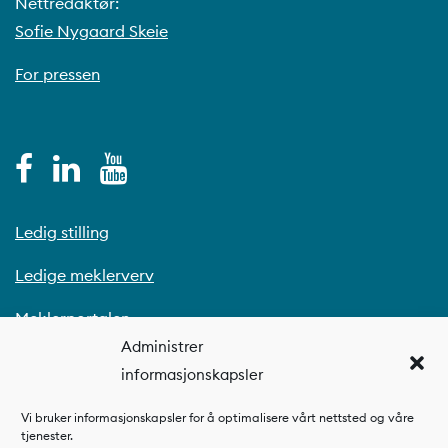
Nettredaktør:
dommen på mindre enn 6
Sofie Nygaard Skeie
måneder – eller at
vedkommende var under 18 år da
For pressen
det skjedde og at det er minst 5
år siden lovbruddet fant sted. For
nærmere informasjon kan du
kontakte den amerikanske
ambassaden i Oslo.
Ledig stilling
Les hva ung.no skriver om
Ledige meklerverv
dette.
Meklerportalen
Administrer
informasjonskapsler
Vi bruker informasjonskapsler for å optimalisere vårt nettsted og våre
tjenester.