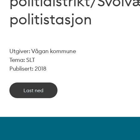
politidistrikt/Svolv
politistasjon
Utgiver: Vågan kommune
Tema: SLT
Publisert: 2018
Last ned