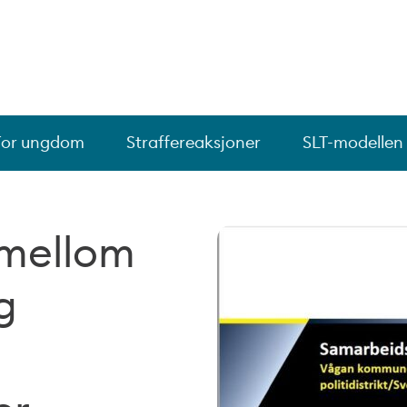
For ungdom
Straffereaksjoner
SLT-modellen
 mellom
g