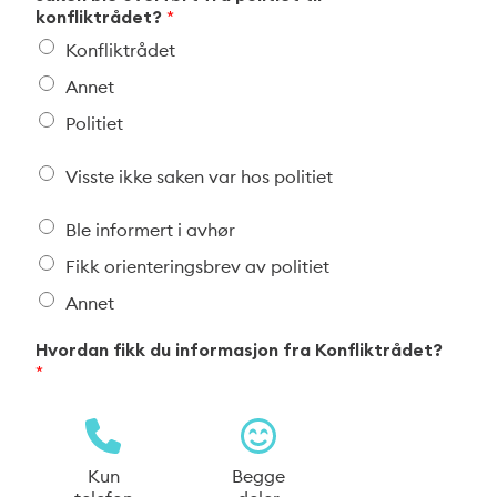
konfliktrådet?
*
Konfliktrådet
Annet
Politiet
K
Visste ikke saken var hos politiet
o
n
P
Ble informert i avhør
f
o
l
Fikk orienteringsbrev av politiet
l
i
i
k
Annet
t
t
i
r
Hvordan fikk du informasjon fra Konfliktrådet?
e
å
*
t
d
Kun
Begge