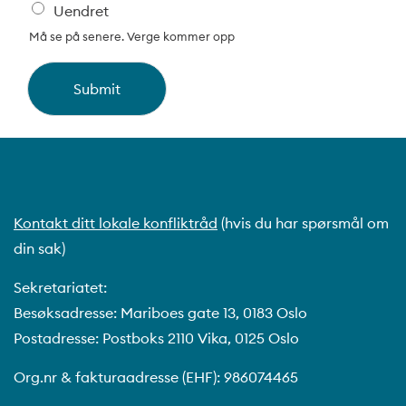
t
t
t
t
t
Uendret
o
o
o
o
o
Må se på senere. Verge kommer opp
f
f
f
f
f
5
5
5
5
5
Submit
Kontakt ditt lokale konfliktråd
(hvis du har spørsmål om
din sak)
Sekretariatet:
Besøksadresse: Mariboes gate 13, 0183 Oslo
Postadresse: Postboks 2110 Vika, 0125 Oslo
Org.nr & fakturaadresse (EHF): 986074465