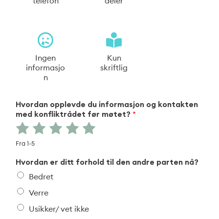
telefon
deler
Ingen
Kun
informasjo
skriftlig
n
Hvordan opplevde du informasjon og kontakten
med konfliktrådet før møtet?
*
R
R
R
R
R
a
a
a
a
a
Fra 1-5
t
t
t
t
t
Hvordan er ditt forhold til den andre parten nå?
e
e
e
e
e
Bedret
1
2
3
4
5
Verre
o
o
o
o
o
Usikker/ vet ikke
u
u
u
u
u