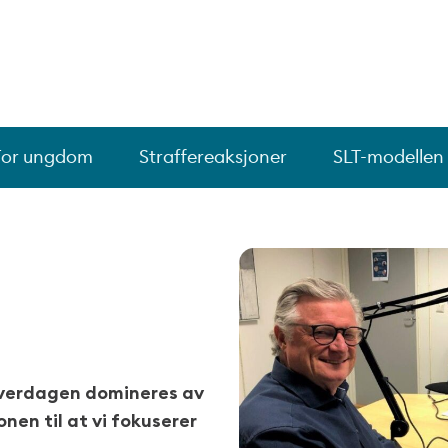
For ungdom
Straffereaksjoner
SLT-modellen
r hverdagen domineres av
onen til at vi fokuserer