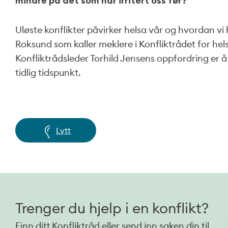
mindre på det som har irritert oss før?
Uløste konflikter påvirker helsa vår og hvordan vi h
Roksund som kaller meklere i Konfliktrådet for hel
Konfliktrådsleder Torhild Jensens oppfordring er å t
tidlig tidspunkt.
Lytt
Trenger du hjelp i en konflikt?
Finn ditt Konfliktråd eller send inn saken din til