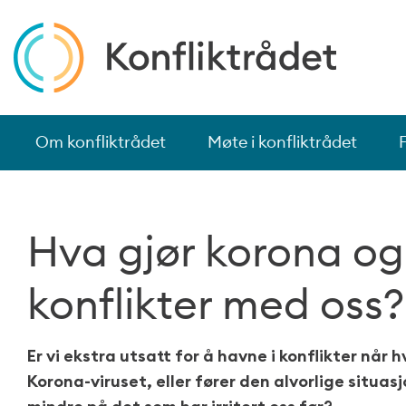
Om konfliktrådet
Møte i konfliktrådet
Hva gjør korona og
konflikter med oss?
Er vi ekstra utsatt for å havne i konflikter nå
Korona-viruset, eller fører den alvorlige situasj