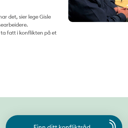
ar det, sier lege Gisle
searbeidere.
a fatt i konflikten på et
Finn ditt konfliktråd