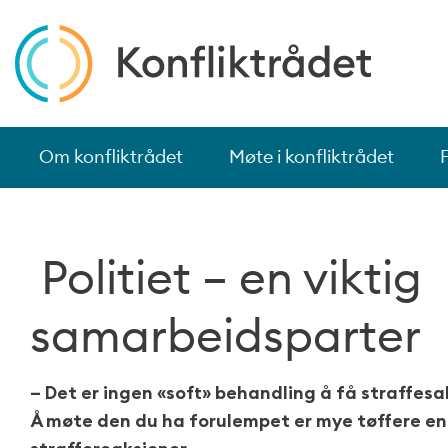
Om konfliktrådet
Møte i konfliktrådet
Politiet – en viktig
samarbeidsparter
– Det er ingen «soft» behandling å få straffesak
Å møte den du ha forulempet er mye tøffere e