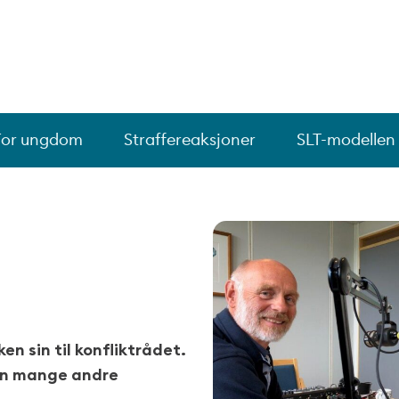
For ungdom
Straffereaksjoner
SLT-modellen
en sin til konfliktrådet.
nn mange andre