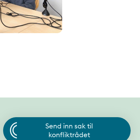
Send inn sak til
konfliktrådet