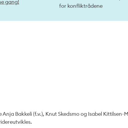
ne gang!
for konfliktrådene
 Anja Bakkeli (f.v.), Knut Skedsmo og Isabel Kittilsen-
idereutvikles.