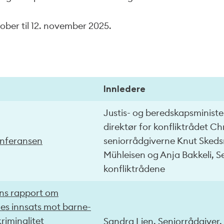
ktober til 12. november 2025.
Innledere
Justis- og beredskapsministe
direktør for konfliktrådet Ch
onferansen
seniorrådgiverne Knut Skedsm
Mühleisen og Anja Bakkeli, Se
konfliktrådene
ens rapport om
s innsats mot barne-
iminalitet
Sandra Lien, Seniorrådgiver,