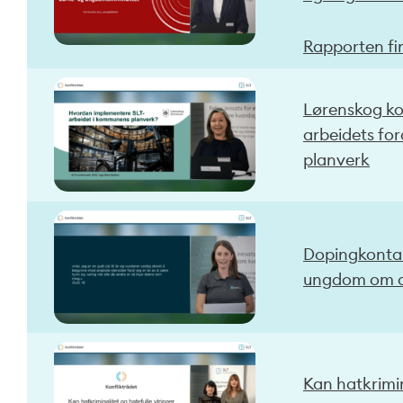
Rapporten fi
Lørenskog ko
arbeidets fo
planverk
Dopingkontak
ungdom om 
Kan hatkrimin