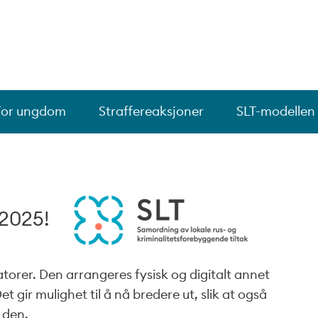
For ungdom
Straffereaksjoner
SLT-modellen
 2025!
orer. Den arrangeres fysisk og digitalt annet
t gir mulighet til å nå bredere ut, slik at også
 den.