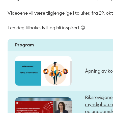
Videoene vil være tilgjengelige i to uker, fra 29. o
Len deg tilbake, lytt og bli inspirert 😊
Program
Åpning av k
Riksrevisjon
myndighetene
og ungdomskr