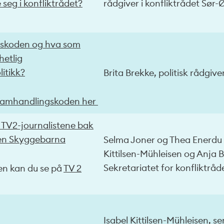
 seg i konfliktrådet?
rådgiver i konfliktrådet Sør-
skoden og hva som
lhetlig
litikk?​
Brita Brekke, politisk rådgiver
Samhandlingskoden her
TV2-journalistene bak
n Skyggebarna
Selma Joner og Thea Enerdu 
Kittilsen-Mühleisen og Anja B
Sekretariatet for konfliktrå
n kan du se på
TV 2
Isabel Kittilsen-Mühleisen, s