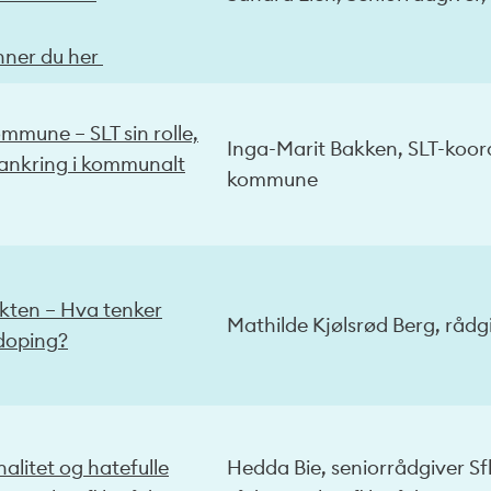
nner du her
mmune – SLT sin rolle,
Inga-Marit Bakken, SLT-koor
rankring i kommunalt
kommune
ten – Hva tenker
Mathilde Kjølsrød Berg, råd
doping?
alitet og hatefulle
Hedda Bie, seniorrådgiver Sfk