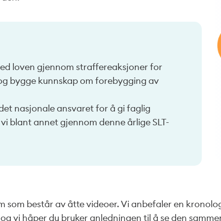
 med loven gjennom straffereaksjoner for
le og bygge kunnskap om forebygging av
det nasjonale ansvaret for å gi faglig
 vi blant annet gjennom denne årlige SLT-
 som består av åtte videoer. Vi anbefaler en kronologi
r, og vi håper du bruker anledningen til å se den samme