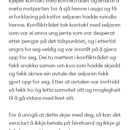
kjøper kontakt med konfliktrådet og ønskte å
møta motparten for å sjå henne i auga og få
ei forklaring på kvifor seljaren hadde svindla
henne. Konfliktrådet tok kontakt med seljaren
som var ei anna ung jente som var desperat
etter pengar på det tidspunktet, og i ettertid
angra ho seg veldig og var innstilt på å gjera
opp for seg. Dei to møttest i konfliktrådet og
fekk snakka saman om kva som hadde skjedd
og fekk skrive ein avtale der seljaren fekk
gjort opp for seg. Etter at avtalen var innfridd
så fekk ho òg letta samvitet sitt og moglegheit
til å gå vidare med livet sitt.
For å unngå at dette skjer med deg, så kan det
vera lurt å ikkje betala på førehand og ikkje gi