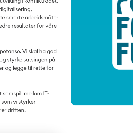
utvikling i konfliktrådet.
igitalisering,
tte smarte arbeidsmåter
edre resultater for våre
mpetanse. Vi skal ha god
g styrke satsingen på
 og legge til rette for
t samspill mellom IT-
 som vi styrker
rer driften.