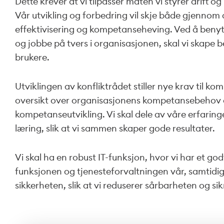
Dette krever at vi tilpasser måten vi styrer drift og 
Vår utvikling og forbedring vil skje både gjennom d
effektivisering og kompetanseheving.​ Ved å beny
og jobbe på tvers i organisasjonen, skal vi skape b
brukere.​
Utviklingen av konfliktrådet stiller nye krav til ko
oversikt over organisasjonens kompetansebehov o
kompetanseutvikling. Vi skal dele av våre erfaringer
læring, slik at vi sammen skaper gode resultater.
Vi skal ha en robust IT-funksjon, hvor vi har et god
funksjonen og tjenesteforvaltningen vår, samtidig
sikkerheten, slik at vi reduserer sårbarheten og sik