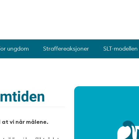
For ungdom
Straffereaksjoner
SLT-modellen
 at vi når målene.