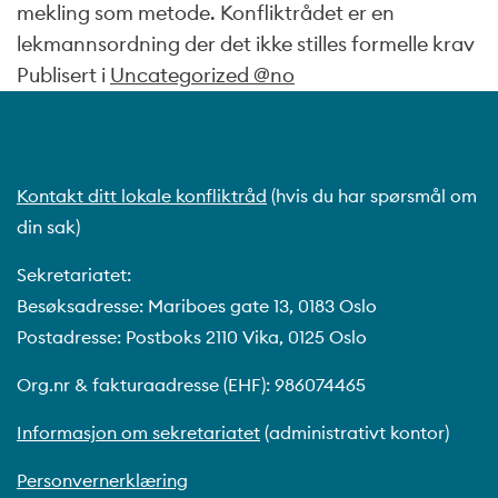
mekling som metode. Konfliktrådet er en
lekmannsordning der det ikke stilles formelle krav
Publisert i
Uncategorized @no
Kontakt ditt lokale konfliktråd
(hvis du har spørsmål om
din sak)
Sekretariatet:
Besøksadresse: Mariboes gate 13, 0183 Oslo
Postadresse: Postboks 2110 Vika, 0125 Oslo
Org.nr & fakturaadresse (EHF): 986074465
Informasjon om sekretariatet
(administrativt kontor)
Personvernerklæring