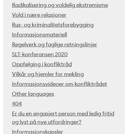
Radikalisering og voldelig ekstremisme
Vold i nære relasjoner
Rus- og kriminalitetsforebygging
Informasjonsmateriell
Regelverk og faglige retningslinjer
SLT-konferansen 2020
Oppfølging i konfliktråd
Vilkår og hjemler for mekling
Informasjonsvideoer om konfliktrådet
Other languages
404
Er du en engasjert person med ledig fritid
og lyst på nye utfordringer?
Informasjonskapsler