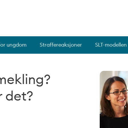
For ungdom
Straffereaksjoner
SLT-modellen
mekling?
r det?