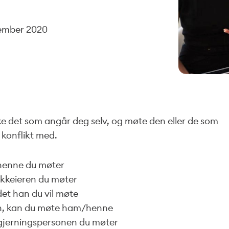
sember 2020
 det som angår deg selv, og møte den eller de som
i konflikt med.
henne du møter
tikkeieren du møter
 det han du vil møte
n, kan du møte ham/henne
det gjerningspersonen du møter